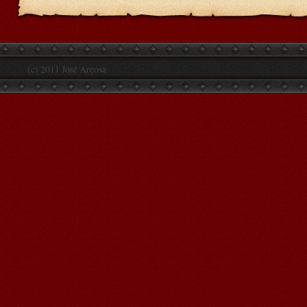
(c) 2011 José Areosa